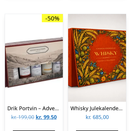
-50%
Drik Portvin – Adventskalender+1 med Portvin
Whisky Julekalender 2026
Den
Den
kr.
199,00
kr.
99,50
kr.
685,00
oprindelige
aktuelle